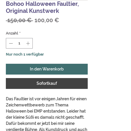
Bohoo Halloween Faultier,
Original Kunstwerk
Standardpreis
Sale-
 150,00 € 
100,00 €
Preis
Anzahl
*
Nur noch 1 verfügbar
In den Warenkorb
Sofortkauf
Das Faultier ist vor einigen Jahren für einen
Zeichenwettbewerb zum Thema
Halloween bei EMP entstanden. Leider hat
der kleine Süßi es damals nicht geschafft.
Dafür bekommt er jetzt bei mir seine
verdiente Bühne. Als Kunstdruck und auch