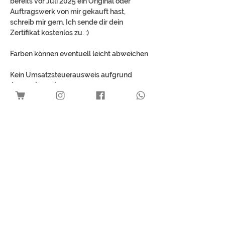
bereits vor Juli 2025 ein Original oder
Auftragswerk von mir gekauft hast,
schreib mir gern. Ich sende dir dein
Zertifikat kostenlos zu. :)
Farben können eventuell leicht abweichen
Kein Umsatzsteuerausweis aufgrund
Anwendung der
Kleinunternehmerregelung gemäß § 19
UStG.
Mehr Kunst für dich
Download