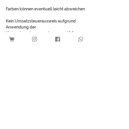
Farben können eventuell leicht abweichen
Kein Umsatzsteuerausweis aufgrund
Anwendung der
Kleinunternehmerregelung gemäß § 19
UStG.
Mehr Kunst für dich
Download