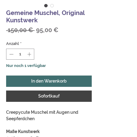
Gemeine Muschel, Original
Kunstwerk
Standardpreis
Sale-
 150,00 € 
95,00 €
Preis
Anzahl
*
Nur noch 1 verfügbar
In den Warenkorb
Sofortkauf
Creepycute Muschel mit Augen und
Seepferdchen
Maße Kunstwerk