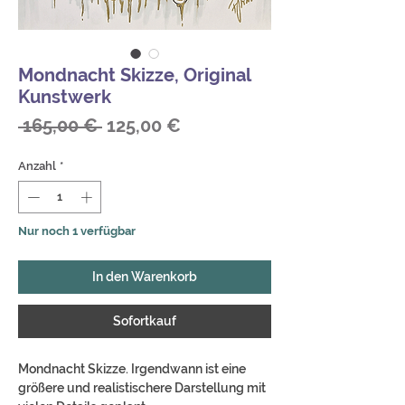
Mondnacht Skizze, Original
Kunstwerk
Standardpreis
Sale-
 165,00 € 
125,00 €
Preis
Anzahl
*
Nur noch 1 verfügbar
In den Warenkorb
Sofortkauf
Mondnacht Skizze. Irgendwann ist eine
größere und realistischere Darstellung mit