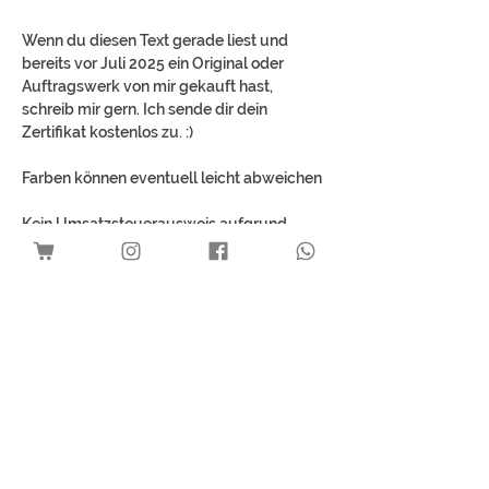
Wenn du diesen Text gerade liest und
bereits vor Juli 2025 ein Original oder
Auftragswerk von mir gekauft hast,
schreib mir gern. Ich sende dir dein
Zertifikat kostenlos zu. :)
Farben können eventuell leicht abweichen
Kein Umsatzsteuerausweis aufgrund
Anwendung der
Kleinunternehmerregelung gemäß § 19
UStG.
Mehr Kunst für dich
Download