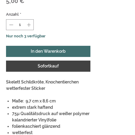
Preis
5,00 €
Anzahl
*
Nur noch 3 verfügbar
In den Warenkorb
Sofortkauf
Skelett Schildkröte, Knochentierchen
wetterfester Sticker
Maße: 9,7 cm x 8,6 cm
extrem stark haftend
75µ Qualitätsdruck auf weißer polymer
kalandrierter Vinylfolie
folienkaschiert glänzend
wetterfest