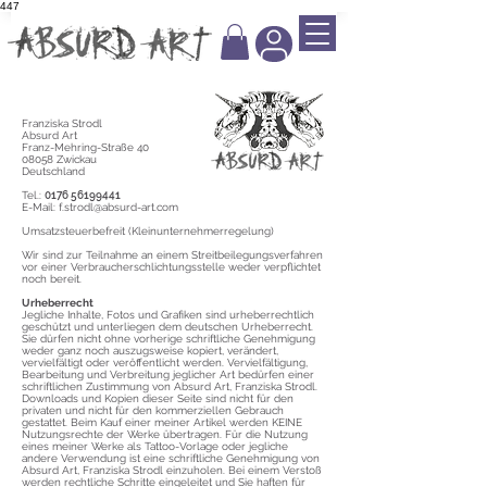
447
​Franziska Strodl
Absurd Art
Franz-Mehring-Straße 40
08058 Zwickau
Deutschland
Tel.:
0176 56199441
E-Mail:
f.strodl@absurd-art.com
Umsatzsteuerbefreit (Kleinunternehmerregelung)
Wir sind zur Teilnahme an einem Streitbeilegungsverfahren
vor einer Verbraucherschlichtungsstelle weder verpflichtet
noch bereit.
Urheberrecht
Jegliche Inhalte, Fotos und Grafiken sind urheberrechtlich
geschützt und unterliegen dem deutschen Urheberrecht.
Sie dürfen nicht ohne vorherige schriftliche Genehmigung
weder ganz noch auszugsweise kopiert, verändert,
vervielfältigt oder veröffentlicht werden. Vervielfältigung,
Bearbeitung und Verbreitung jeglicher Art bedürfen einer
schriftlichen Zustimmung von Absurd Art, Franziska Strodl.
Downloads und Kopien dieser Seite sind nicht für den
privaten und nicht für den kommerziellen Gebrauch
gestattet. Beim Kauf einer meiner Artikel werden KEINE
Nutzungsrechte der Werke übertragen. Für die Nutzung
eines meiner Werke als Tattoo-Vorlage oder jegliche
andere Verwendung ist eine schriftliche Genehmigung von
Absurd Art, Franziska Strodl einzuholen. Bei einem Verstoß
werden rechtliche Schritte eingeleitet und Sie haften für