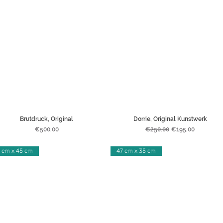
Brutdruck, Original
Dorrie, Original Kunstwerk
Price
Regular Price
Sale Price
€500.00
€250.00
€195.00
 cm x 45 cm
47 cm x 35 cm