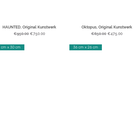
HAUNTED, Original Kunstwerk
Oktopus, Original Kunstwerk
Regular Price
Sale Price
Regular Price
Sale Price
€950.00
€750.00
€650.00
€475.00
 cm x 30 cm
36 cm x 26 cm