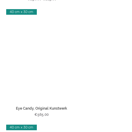
40 cm x 30 cm
Eye Candy, Original Kunstwerk
Price
€565.00
40 cm x 30 cm