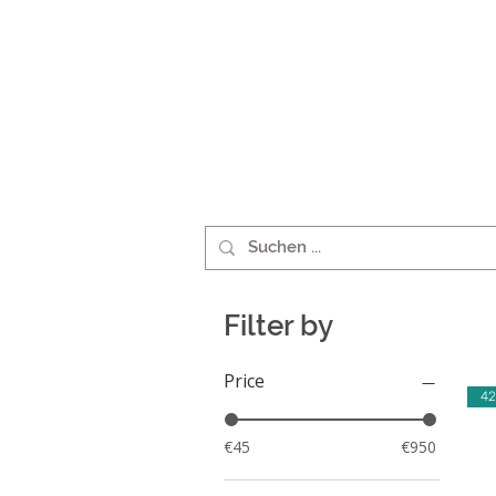
Filter by
Price
42
€45
€950