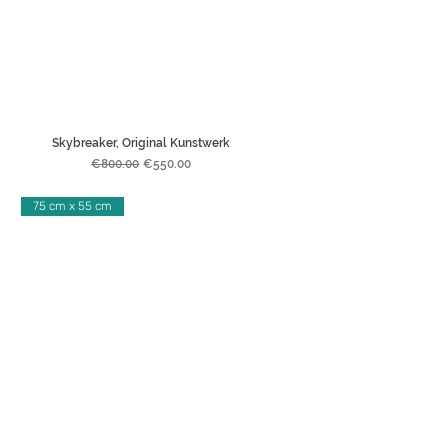
Skybreaker, Original Kunstwerk
Regular Price
Sale Price
€800.00
€550.00
75 cm x 55 cm