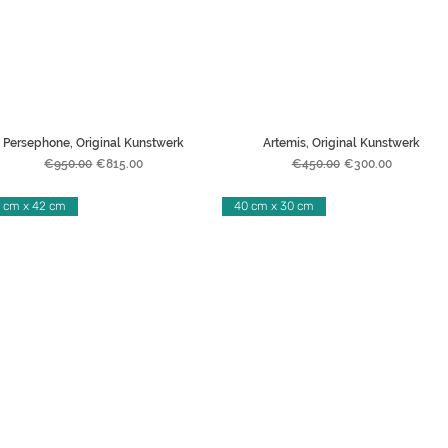
Persephone, Original Kunstwerk
Artemis, Original Kunstwerk
Regular Price
Sale Price
Regular Price
Sale Price
€950.00
€815.00
€450.00
€300.00
 cm x 42 cm
40 cm x 30 cm