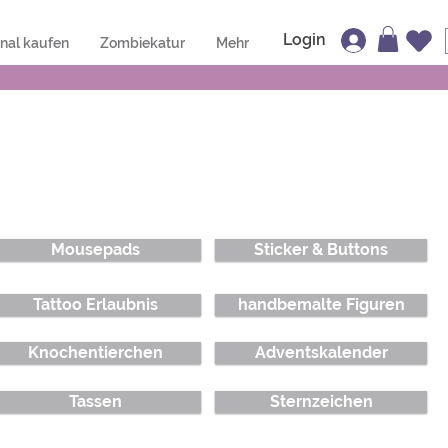
Login
inal kaufen
Zombiekatur
Mehr
Mousepads
Sticker & Buttons
Tattoo Erlaubnis
handbemalte Figuren
Knochentierchen
Adventskalender
Tassen
Sternzeichen