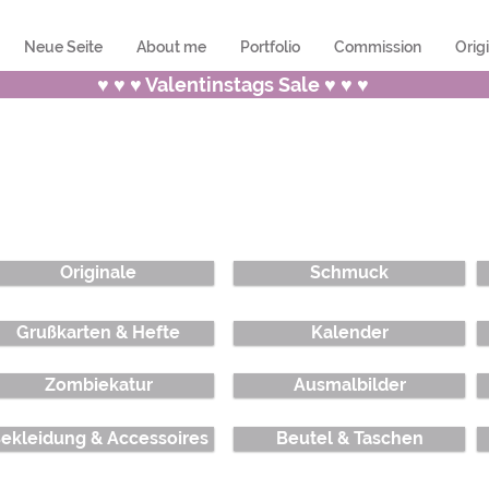
Neue Seite
About me
Portfolio
Commission
Orig
♥ ♥ ♥ Valentinstags Sale ♥ ♥ ♥
Originale
Schmuck
Grußkarten & Hefte
Kalender
Zombiekatur
Ausmalbilder
ekleidung & Accessoires
Beutel & Taschen