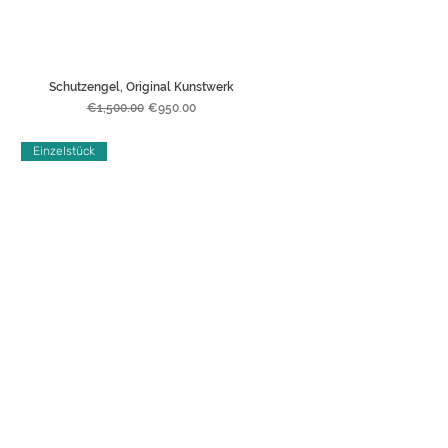
Schutzengel, Original Kunstwerk
Regular Price
Sale Price
€1,500.00
€950.00
Einzelstück