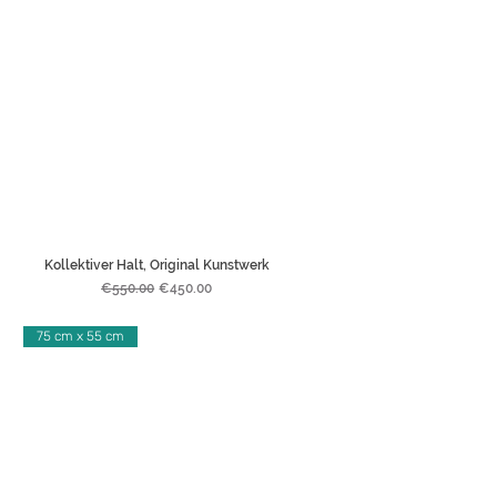
Kollektiver Halt, Original Kunstwerk
Regular Price
Sale Price
€550.00
€450.00
75 cm x 55 cm