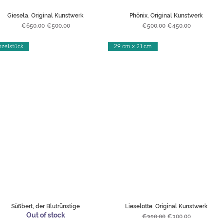
Giesela, Original Kunstwerk
Phönix, Original Kunstwerk
Regular Price
Sale Price
Regular Price
Sale Price
€650.00
€500.00
€500.00
€450.00
nzelstück
29 cm x 21 cm
Süßbert, der Blutrünstige
Lieselotte, Original Kunstwerk
Out of stock
Regular Price
Sale Price
€350.00
€300.00