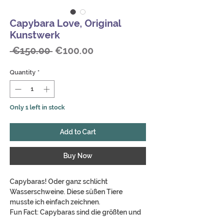
Capybara Love, Original
Kunstwerk
Regular
Sale
 €150.00 
€100.00
Price
Price
Quantity
*
Only 1 left in stock
Add to Cart
Buy Now
Capybaras! Oder ganz schlicht
Wasserschweine. Diese süßen Tiere
musste ich einfach zeichnen.
Fun Fact: Capybaras sind die größten und