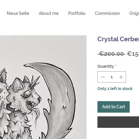
Neue Seite
About me
Portfolio
Commission
Orig
Crystal Cerbe
Regu
 €200.00 
€15
Pric
Quantity
*
Only 1 left in stock
Add to Cart