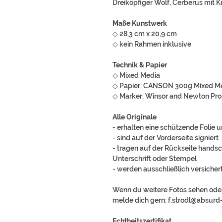
Dreiköpfiger Wolf, Cerberus mit K
Maße Kunstwerk
◇ 28,3 cm x 20,9 cm
◇ kein Rahmen inklusive
Technik & Papier
◇ Mixed Media
◇ Papier: CANSON 300g Mixed M
◇ Marker: Winsor and Newton Pr
Alle Originale
- erhalten eine schützende Folie 
- sind auf der Vorderseite signiert
- tragen auf der Rückseite handsch
Unterschrift oder Stempel
- werden ausschließlich versich
Wenn du weitere Fotos sehen oder
melde dich gern: f.strodl@absurd
Echtheitszertifikat