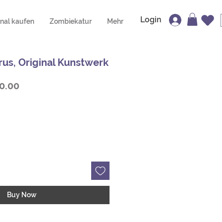
Login
inal kaufen
Zombiekatur
Mehr
rus, Original Kunstwerk
lar
Sale
0.00
e
Price
Buy Now