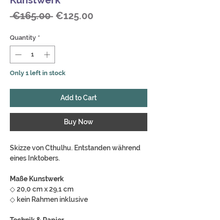
Kunstwerk
Regular
Sale
 €165.00 
€125.00
Price
Price
Quantity
*
Only 1 left in stock
Add to Cart
Buy Now
Skizze von Cthulhu. Entstanden während
eines Inktobers.
Maße Kunstwerk
◇ 20,0 cm x 29,1 cm
◇ kein Rahmen inklusive
Technik & Papier