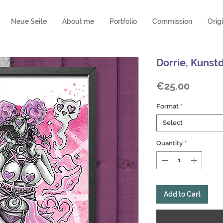
Neue Seite
About me
Portfolio
Commission
Orig
Dorrie, Kunst
Price
€25.00
Format
*
Select
Quantity
*
Add to Cart