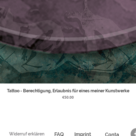
Tattoo - Berechtigung, Erlaubnis für eines meiner Kunstwerke
Price
€50.00
Widerruf erklären
FAQ
Imprint
Conta