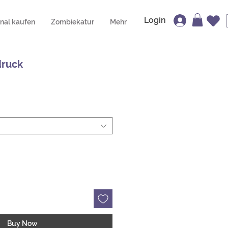
Login
inal kaufen
Zombiekatur
Mehr
druck
Buy Now