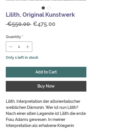
Lilith, Original Kunstwerk
Regular
Sale
 €550.00 
€475.00
Price
Price
Quantity
*
Only 1 left in stock
Add to Cart
Buy Now
Lilith. Interpretation der altorientalischer
weiblichen Dämonin. Wer ist nun Lilith?
Nach einer alten Legende ist Lilith die erste
Frau Adams gewesen. In meiner
Interpretation als erhabene Kriegerin