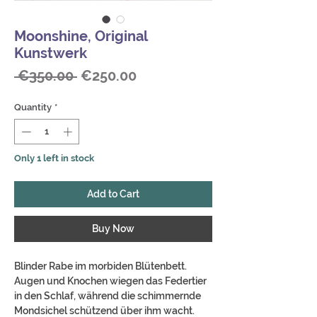
Moonshine, Original
Kunstwerk
Regular
Sale
 €350.00 
€250.00
Price
Price
Quantity
*
Only 1 left in stock
Add to Cart
Buy Now
Blinder Rabe im morbiden Blütenbett.
Augen und Knochen wiegen das Federtier
in den Schlaf, während die schimmernde
Mondsichel schützend über ihm wacht.