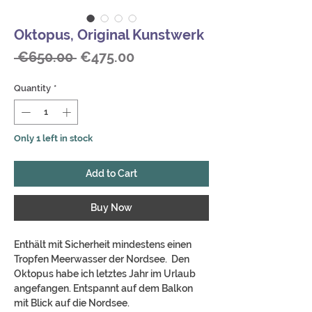
Oktopus, Original Kunstwerk
Regular
Sale
 €650.00 
€475.00
Price
Price
Quantity
*
Only 1 left in stock
Add to Cart
Buy Now
Enthält mit Sicherheit mindestens einen
Tropfen Meerwasser der Nordsee. Den
Oktopus habe ich letztes Jahr im Urlaub
angefangen. Entspannt auf dem Balkon
mit Blick auf die Nordsee.