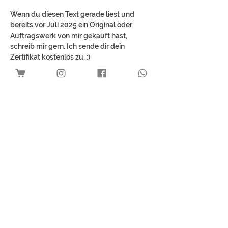
Wenn du diesen Text gerade liest und
bereits vor Juli 2025 ein Original oder
Auftragswerk von mir gekauft hast,
schreib mir gern. Ich sende dir dein
Zertifikat kostenlos zu. :)
Farben können eventuell leicht abweichen
Kein Umsatzsteuerausweis aufgrund
Anwendung der
Kleinunternehmerregelung gemäß § 19
UStG.
Best Sellers
Download