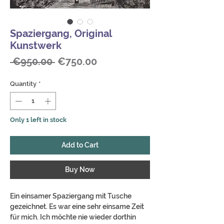
Spaziergang, Original
Kunstwerk
Regular
Sale
 €950.00 
€750.00
Price
Price
Quantity
*
Only 1 left in stock
Add to Cart
Buy Now
Ein einsamer Spaziergang mit Tusche
gezeichnet. Es war eine sehr einsame Zeit
für mich. Ich möchte nie wieder dorthin