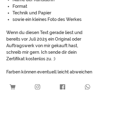
Format
Technik und Papier
sowie ein kleines Foto des Werkes
Wenn du diesen Text gerade liest und
bereits vor Juli 2025 ein Original oder
Auftragswerk von mir gekauft hast,
schreib mir gern. Ich sende dir dein
Zertifikat kostenlos zu. :)
Farben können eventuell leicht abweichen
Kein Umsatzsteuerausweis aufgrund
Anwendung der
Kleinunternehmerregelung gemäß § 19
UStG.
Mehr Kunst für dich