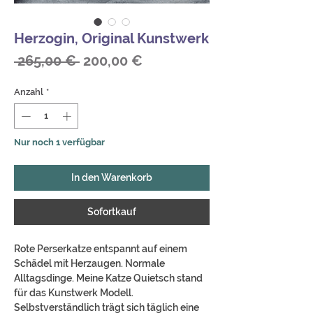
Herzogin, Original Kunstwerk
Standardpreis
Sale-
 265,00 € 
200,00 €
Preis
Anzahl
*
Nur noch 1 verfügbar
In den Warenkorb
Sofortkauf
Rote Perserkatze entspannt auf einem
Schädel mit Herzaugen. Normale
Alltagsdinge. Meine Katze Quietsch stand
für das Kunstwerk Modell.
Selbstverständlich trägt sich täglich eine