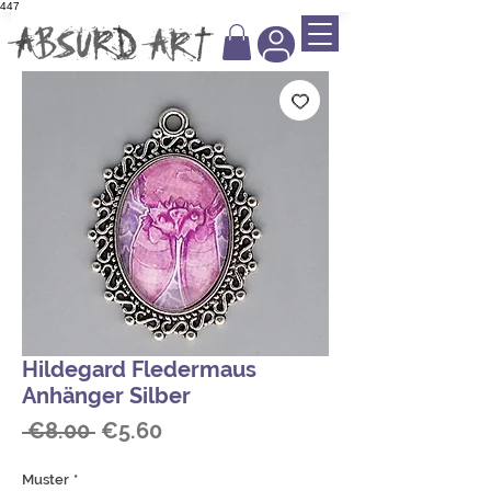
447
Hildegard Fledermaus
Anhänger Silber
Regular
Sale
 €8.00 
€5.60
Price
Price
Muster
*