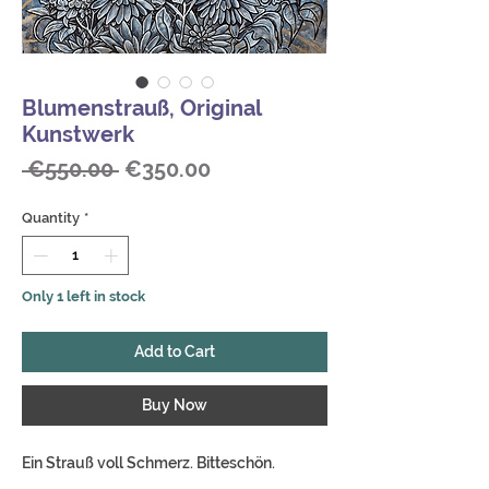
Blumenstrauß, Original
Kunstwerk
Regular
Sale
 €550.00 
€350.00
Price
Price
Quantity
*
Only 1 left in stock
Add to Cart
Buy Now
Ein Strauß voll Schmerz. Bitteschön.