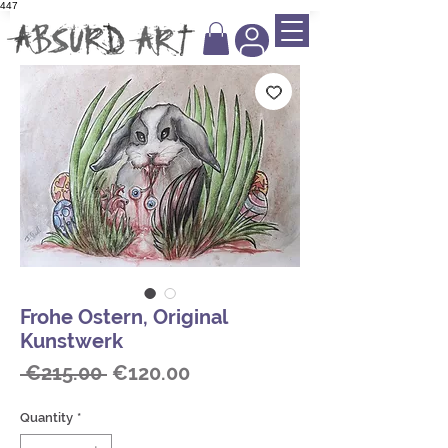
447
Frohe Ostern, Original
Kunstwerk
Regular
Sale
 €215.00 
€120.00
Price
Price
Quantity
*