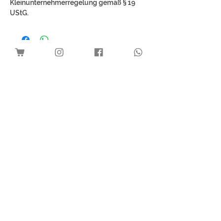
Kleinunternehmerregelung gemäß § 19
UStG.
Best Sellers
Download