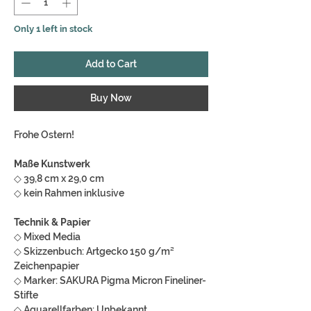
Only 1 left in stock
Add to Cart
Buy Now
Frohe Ostern!
Maße Kunstwerk
◇ 39,8 cm x 29,0 cm
◇ kein Rahmen inklusive
Technik & Papier
◇ Mixed Media
◇ Skizzenbuch: Artgecko 150 g/m²
Zeichenpapier
◇ Marker: SAKURA Pigma Micron Fineliner-
Stifte
◇ Aquarellfarben: Unbekannt