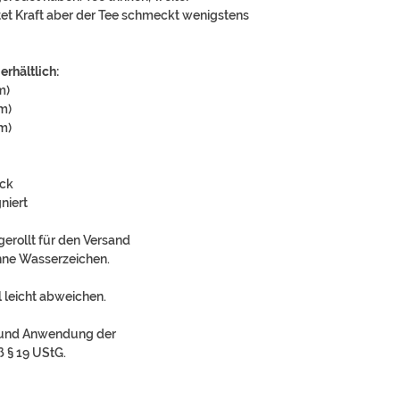
et Kraft aber der Tee schmeckt wenigstens
erhältlich:
cm)
cm)
cm)
uck
niert
gerollt für den Versand
ohne Wasserzeichen.
 leicht abweichen.
rund Anwendung der
 § 19 UStG.