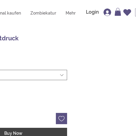
Login
inal kaufen
Zombiekatur
Mehr
tdruck
Buy Now