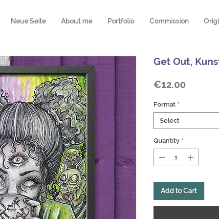
Neue Seite
About me
Portfolio
Commission
Orig
Get Out, Kuns
Price
€12.00
Format
*
Select
Quantity
*
Add to Cart