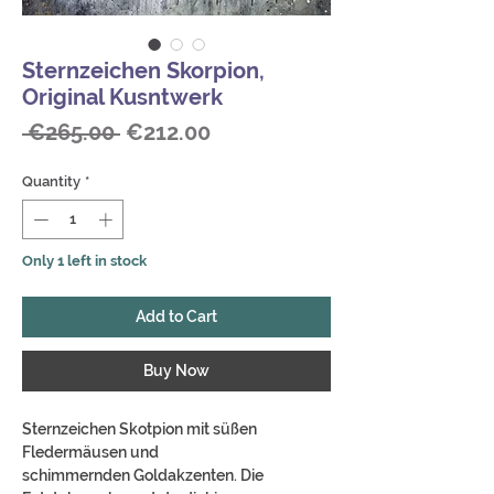
Sternzeichen Skorpion,
Original Kusntwerk
Regular
Sale
 €265.00 
€212.00
Price
Price
Quantity
*
Only 1 left in stock
Add to Cart
Buy Now
Sternzeichen Skotpion mit süßen
Fledermäusen und
schimmernden Goldakzenten. Die