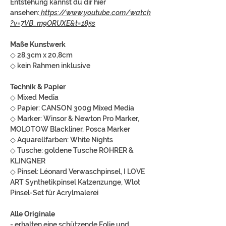
Entstehung kannst du dir hier
ansehen:
https://www.youtube.com/watch
?v=7VB_m9ORUXE&t=185s
Maße Kunstwerk
◇ 28,3cm x 20,8cm
◇ kein Rahmen inklusive
Technik & Papier
◇ Mixed Media
◇ Papier: CANSON 300g Mixed Media
◇ Marker: Winsor & Newton Pro Marker,
MOLOTOW Blackliner, Posca Marker
◇ Aquarellfarben: White Nights
◇ Tusche: goldene Tusche ROHRER &
KLINGNER
◇ Pinsel: Léonard Verwaschpinsel, I LOVE
ART Synthetikpinsel Katzenzunge, Wlot
Pinsel-Set für Acrylmalerei
Alle Originale
- erhalten eine schützende Folie und