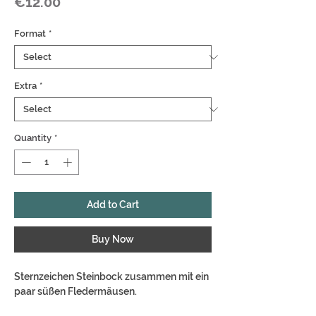
Price
€12.00
Format
*
Extra
*
Quantity
*
Add to Cart
Buy Now
Sternzeichen Steinbock zusammen mit ein
paar süßen Fledermäusen.