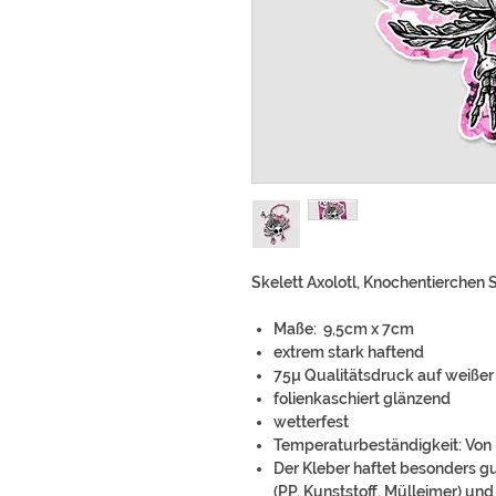
Skelett Axolotl, Knochentierchen S
Maße: 9,5cm x 7cm
extrem stark haftend
75µ Qualitätsdruck auf weißer 
folienkaschiert glänzend
wetterfest
Temperaturbeständigkeit: Von 
Der Kleber haftet besonders g
(PP, Kunststoff, Mülleimer) un