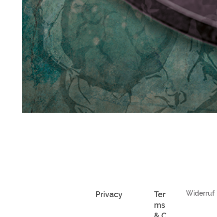
Widerruf
Privacy
Ter
ms
& C