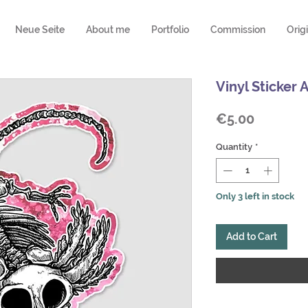
Neue Seite
About me
Portfolio
Commission
Orig
Vinyl Sticker 
Price
€5.00
Quantity
*
Only 3 left in stock
Add to Cart