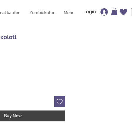
Login
inal kaufen
Zombiekatur
Mehr
Axolotl
Buy Now