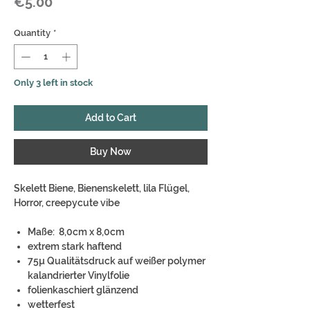
Price
€5.00
Quantity
*
Only 3 left in stock
Add to Cart
Buy Now
Skelett Biene, Bienenskelett, lila Flügel,
Horror, creepycute vibe
Maße: 8,0cm x 8,0cm
extrem stark haftend
75µ Qualitätsdruck auf weißer polymer
kalandrierter Vinylfolie
folienkaschiert glänzend
wetterfest