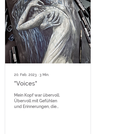
20. Feb. 2023
∙
3
Min.
"Voices"
Mein Kopf war übervoll.
Übervoll mit Gefühlen
und Erinnerungen, die
mich innerlich zum
Platzen bringen wollten.
Angst, Panik, Selbsthass ...