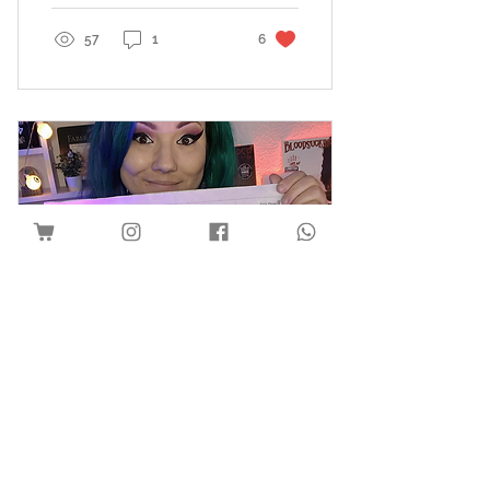
57
1
6
28. Nov. 2022
∙
2
Min.
Zwischen Knochen und
Katzen: Zwickauerin